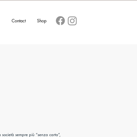
s
Contact
Shop
a società sempre più “senza carta”,