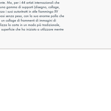
nte. Ma, per i 44 artisti internazionali che
so una gamma di supporti (disegno, collage,
a i suoi autoritratti in stile fiammingo XV
 quasi senza peso, con la sua enorme palla che
 un collage di frammenti di immagini di
lizza la carta in un modo più tradizionale,
 superficie che ha iniziato a utilizzare mentre