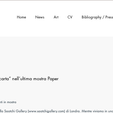
Home
News
Art
CV
Bibliography / Pres
carta” nell’ultima mostra Paper
ti in mostra
 alla Saatchi Gallery (www.saatchigallery.com) di Londra. Mentre viviamo in un