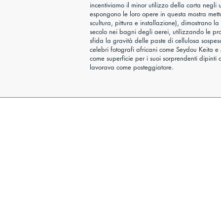
incentiviamo il minor utilizzo della carta negli
espongono le loro opere in questa mostra metto
scultura, pittura e installazione), dimostrano l
secolo nei bagni degli aerei, utilizzando le p
sfida la gravità delle paste di cellulosa sos
celebri fotografi africani come Seydou Keita e
come superficie per i suoi sorprendenti dipinti 
lavorava come posteggiatore.