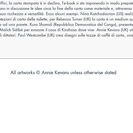
 uffici, la carta stampata è in declino, l’e-book si sta imponendo in modo prepote
no in discussione le idee circa la fine della carta come materiale e, attraver
a sua ricchezza e versatilità. Ecco alcuni esempi. Nina Katchadourian (US) realizz
rotezioni di carta delle toilette; per Rebecca Turner (UK) la carta è un medium
pesa ad una parete. Kura Shomali (Repubblica Democratica del Congo), presenta
 Malick Sidibé per evocare il caos di Kinshasa dove vive. Annie Kevans (UK) uti
di dittatori. Paul Westcombe (UK) crea disegni sulle tazze di caffè di carta, una
All artworks © Annie Kevans unless otherwise stated